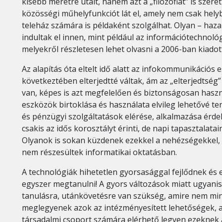
kisebb méretre utalt, hanem azt a „filozófiát” is szere
közösségi műhelyfunkciót lát el, amely nem csak he
teleház számára is példaként szolgálhat. Olyan – haz
indultak el innen, mint például az információtechnoló
melyekről részletesen lehet olvasni a 2006-ban kiadot
Az alapítás óta eltelt idő alatt az infokommunikációs
következtében elterjedtté váltak, ám az „elterjedtség
van, képes is azt megfelelően és biztonságosan haszná
eszközök birtoklása és használata elvileg lehetővé t
és pénzügyi szolgáltatások elérése, alkalmazása érde
csakis az idős korosztályt érinti, de napi tapasztalata
Olyanok is sokan küzdenek ezekkel a nehézségekkel, a
nem részesültek informatikai oktatásban.
A technológiák hihetetlen gyorsasággal fejlődnek és 
egyszer megtanulni! A gyors változások miatt ugyanis
tanulásra, utánkövetésre van szükség, amire nem min
meglegyenek azok az intézményesített lehetőségek, a
társadalmi csoport számára elérhető legyen ezeknek a