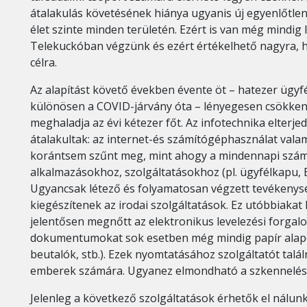
átalakulás követésének hiánya ugyanis új egyenlőtl
élet szinte minden területén. Ezért is van még mindig
Telekuckóban végzünk és ezért értékelhető nagyra, 
célra.
Az alapítást követő években évente öt – hatezer ügyf
különösen a COVID-járvány óta – lényegesen csökken
meghaladja az évi kétezer főt. Az infotechnika elterje
átalakultak: az internet-és számítógéphasználat valam
korántsem szűnt meg, mint ahogy a mindennapi szám
alkalmazásokhoz, szolgáltatásokhoz (pl. ügyfélkapu, E
Ugyancsak létező és folyamatosan végzett tevékenysé
kiegészítenek az irodai szolgáltatások. Ez utóbbiakat
jelentősen megnőtt az elektronikus levelezési forgalo
dokumentumokat sok esetben még mindig papír alapon 
beutalók, stb.). Ezek nyomtatásához szolgáltatót tal
emberek számára. Ugyanez elmondható a szkennelésr
Jelenleg a következő szolgáltatások érhetők el nálunk