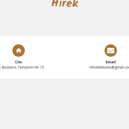
Hírek
Cím
Email
. Budaörs, Templom tér 15.
infotelekucko@gmail.c