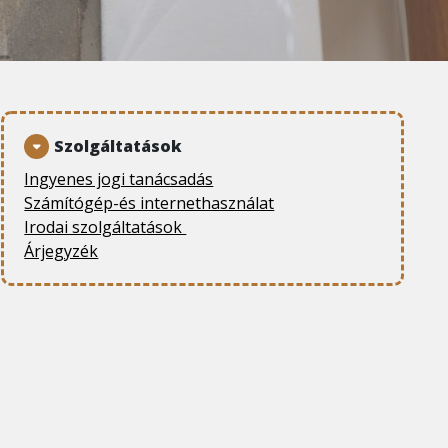
Szolgáltatások
Ingyenes jogi tanácsadás
Számítógép-és internethasználat
Irodai szolgáltatások
Árjegyzék