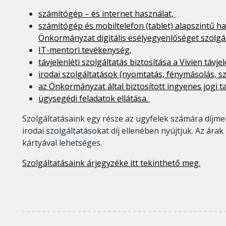
számítógép – és internet használat,
számítógép és mobiltelefon (tablet) alapszintű 
Önkormányzat digitális esélyegyenlőséget szolgál
IT-mentori tevékenység,
távjelenléti szolgáltatás biztosítása a Vivien távje
irodai szolgáltatások (nyomtatás, fénymásolás, sz
az Önkormányzat által biztosított ingyenes jogi 
ügysegédi feladatok ellátása.
Szolgáltatásaink egy része az ügyfelek számára díjme
irodai szolgáltatásokat díj ellenében nyújtjuk. Az ára
kártyával lehetséges.
Szolgáltatásaink árjegyzéke itt tekinthető meg.