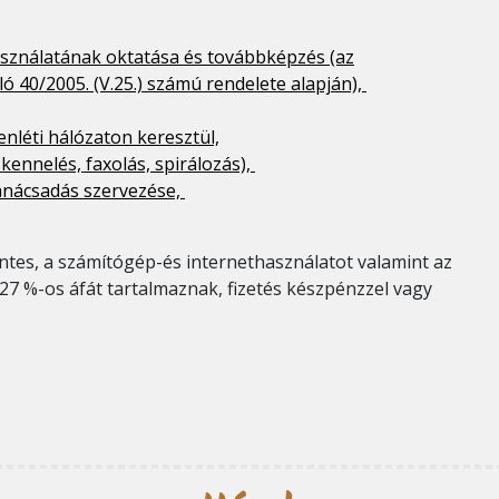
használatának oktatása és továbbképzés (az
ó 40/2005. (V.25.) számú rendelete alapján),
lenléti hálózaton keresztül,
kennelés, faxolás, spirálozás),
tanácsadás szervezése,
ntes, a számítógép-és internethasználatot valamint az
k 27 %-os áfát tartalmaznak, fizetés készpénzzel vagy