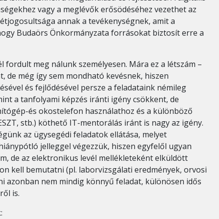
enségekhez vagy a meglévők erősödéséhez vezethet az
 létjogosultsága annak a tevékenységnek, amit a
hogy Budaörs Önkormányzata forrásokat biztosít erre a
él fordult meg nálunk személyesen. Mára ez a létszám –
t, de még így sem mondható kevésnek, hiszen
désével és fejlődésével persze a feladataink némileg
int a tanfolyami képzés iránti igény csökkent, de
ítógép-és okostelefon használathoz és a különböző
SZT, stb.) köthető IT-mentorálás iránt is nagy az igény.
günk az ügysegédi feladatok ellátása, melyet
 hiánypótló jelleggel végezzük, hiszen egyfelől ugyan
m, de az elektronikus levél mellékleteként elküldött
kell bemutatni (pl. laborvizsgálati eredmények, orvosi
álni azonban nem mindig könnyű feladat, különösen idős
ől is.
: