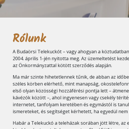
Rólunk
A Budaörsi Telekuckót – vagy ahogyan a köztudatban
2004. április 1-jén nyitotta meg. Az üzemeltetést kez
az Önkormányzattal kötött szerződés alapján.
Ma már szinte hihetetlennek tűnik, de abban az időbe
széles körben elérhető, mint manapság, okostelefonró
első olyan közösségi hozzáférési pontja lett – átmene
kávézók között –, ahol ingyenesen vagy csekély térít
internetet, tanfolyam keretében és egymástól is tanu
ismereteket, és segítséget kérhetett, ha egyedül nem
Habár a Telekuckó a teleházak sorában jött létre, az 