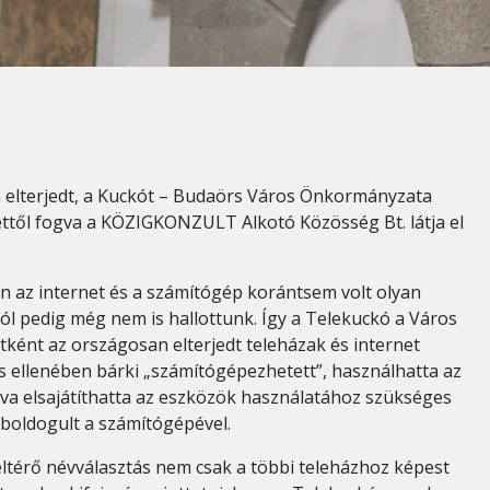
 elterjedt, a Kuckót – Budaörs Város Önkormányzata
dettől fogva a KÖZIGKONZULT Alkotó Közösség Bt. látja el
n az internet és a számítógép korántsem volt olyan
l pedig még nem is hallottunk. Így a Telekuckó a Város
tként az országosan elterjedt teleházak és internet
és ellenében bárki „számítógépezhetett”, használhatta az
lva elsajátíthatta az eszközök használatához szükséges
 boldogult a számítógépével.
eltérő névválasztás nem csak a többi teleházhoz képest