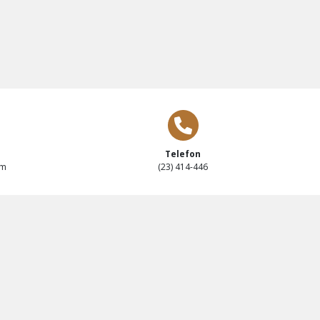
Telefon
om
(23) 414-446