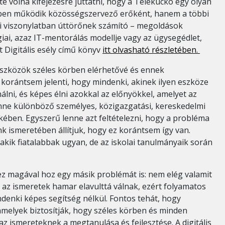
tte volna kifejezésre juttatni, hogy a Telekuckó egy olyan
lyben működik közösségszervező erőként, hanem a többi
ai viszonylatban úttörőnek számító – megoldások
giai, azaz IT-mentorálás modellje vagy az ügysegédlet,
t Digitális esély című könyv
itt olvasható részletében.
 eszközök széles körben elérhetővé és ennek
” korántsem jelenti, hogy mindenki, akinek ilyen eszköze
lni, és képes élni azokkal az előnyökkel, amelyet az
enne különböző személyes, közigazgatási, kereskedelmi
kében. Egyszerű lenne azt feltételezni, hogy a probléma
ink ismeretében állítjuk, hogy ez korántsem így van.
kik fiatalabbak ugyan, de az iskolai tanulmányaik során
ez magával hoz egy másik problémát is: nem elég valamit
 az ismeretek hamar elavulttá válnak, ezért folyamatos
denki képes segítség nélkül. Fontos tehát, hogy
melyek biztosítják, hogy széles körben és minden
z ismereteknek a megtanulása és fejlesztése. A digitális