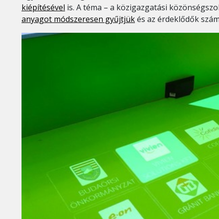
kiépítésével
is. A téma – a közigazgatási közönségszo
anyagot módszeresen gyűjtjük
és az érdeklődők számá