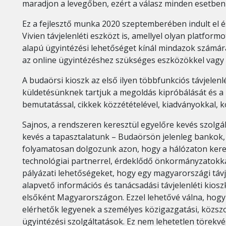
maradjon a levegőben, ezért a válasz minden esetben 
Ez a fejlesztő munka 2020 szeptemberében indult el é
Vivien távjelenléti eszközt is, amellyel olyan platfor
alapú ügyintézési lehetőséget kínál mindazok számár
az online ügyintézéshez szükséges eszközökkel vagy 
A budaörsi kioszk az első ilyen többfunkciós távjelen
küldetésünknek tartjuk a megoldás kipróbálását és a 
bemutatással, cikkek közzétételével, kiadványokkal, 
Sajnos, a rendszeren keresztül egyelőre kevés szolgál
kevés a tapasztalatunk – Budaörsön jelenleg bankok, 
folyamatosan dolgozunk azon, hogy a hálózaton keresz
technológiai partnerrel, érdeklődő önkormányzatokkal
pályázati lehetőségeket, hogy egy magyarországi távje
alapvető információs és tanácsadási távjelenléti kiosz
elsőként Magyarországon. Ezzel lehetővé válna, hogy 
elérhetők legyenek a személyes közigazgatási, közszolg
ügyintézési szolgáltatások. Ez nem lehetetlen törekvés