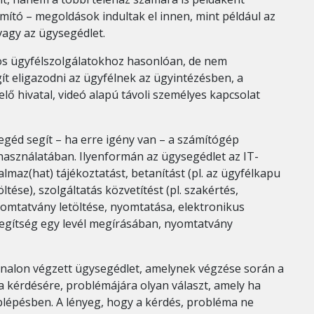
mító – megoldások indultak el innen, mint például az
 vagy az ügysegédlet.
os ügyfélszolgálatokhoz hasonlóan, de nem
t eligazodni az ügyfélnek az ügyintézésben, a
ő hivatal, videó alapú távoli személyes kapcsolat
egéd segít – ha erre igény van – a számítógép
 használatában. Ilyenformán az ügysegédlet az IT-
almaz(hat) tájékoztatást, betanítást (pl. az ügyfélkapu
ltése), szolgáltatás közvetítést (pl. szakértés,
nyomtatvány letöltése, nyomtatása, elektronikus
 segítség egy levél megírásában, nyomtatvány
onalon végzett ügysegédlet, amelynek végzése során a
a kérdésére, problémájára olyan választ, amely ha
bblépésben. A lényeg, hogy a kérdés, probléma ne