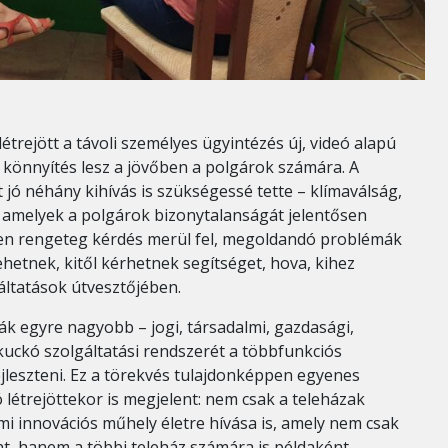
étrejött a távoli személyes ügyintézés új, videó alapú
s könnyítés lesz a jövőben a polgárok számára. A
 jó néhány kihívás is szükségessé tette – klímaválság,
 amelyek a polgárok bizonytalanságát jelentősen
en rengeteg kérdés merül fel, megoldandó problémák
hetnek, kitől kérhetnek segítséget, hova, kihez
áltatások útvesztőjében.
ák egyre nagyobb – jogi, társadalmi, gazdasági,
ekuckó szolgáltatási rendszerét a többfunkciós
leszteni. Ez a törekvés tulajdonképpen egyenes
 létrejöttekor is megjelent: nem csak a teleházak
mi innovációs műhely életre hívása is, amely nem csak
t, hanem a többi teleház számára is példaként