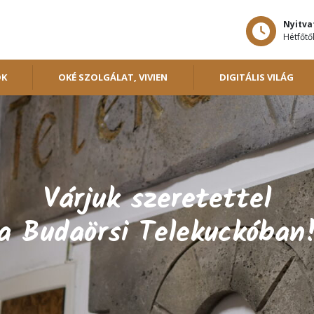
Nyitva
Hétfőtől
OK
OKÉ SZOLGÁLAT, VIVIEN
DIGITÁLIS VILÁG
Várjuk szeretettel
a Budaörsi Telekuckóban