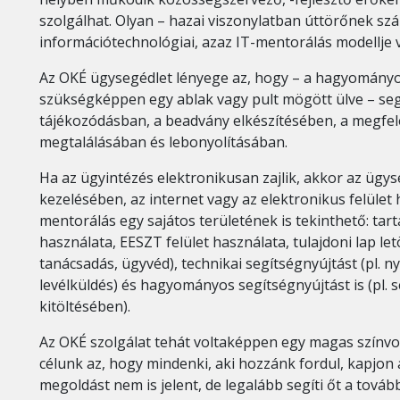
szolgálhat. Olyan – hazai viszonylatban úttörőnek szá
információtechnológiai, azaz IT-mentorálás modellje
Az OKÉ ügysegédlet lényege az, hogy – a hagyomány
szükségképpen egy ablak vagy pult mögött ülve – segí
tájékozódásban, a beadvány elkészítésében, a megfelel
megtalálásában és lebonyolításában.
Ha az ügyintézés elektronikusan zajlik, akkor az ügys
kezelésében, az internet vagy az elektronikus felület
mentorálás egy sajátos területének is tekinthető: tart
használata, EESZT felület használata, tulajdoni lap letö
tanácsadás, ügyvéd), technikai segítségnyújtást (pl. 
levélküldés) és hagyományos segítségnyújtást is (pl.
kitöltésében).
Az OKÉ szolgálat tehát voltaképpen egy magas színv
célunk az, hogy mindenki, aki hozzánk fordul, kapjon 
megoldást nem is jelent, de legalább segíti őt a tová