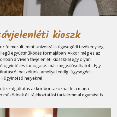
ávjelenléti kioszk
or felmerült, mint univerzális ügysegédi tevékenység
jellegű együttműködés formájában. Akkor még ez az
onban a Vivien távjelenléti kioszkkal egy olyan
apú ügyintézés támogatás már megvalósulhatott. Egy
ltatásról beszélünk, amellyel eddigi ügysegédi
li ügyintéző helyekre!
inti szolgáltatás akkor bontakozhat ki a maga
an működnek és tájékoztatási tartalommal egymást is