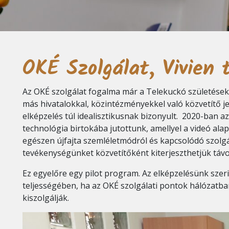
OKÉ Szolgálat, Vivien t
Az OKÉ szolgálat fogalma már a Telekuckó születések
más hivatalokkal, közintézményekkel való közvetítő 
elképzelés túl idealisztikusnak bizonyult. 2020-ban az
technológia birtokába jutottunk, amellyel a videó al
egészen újfajta szemléletmódról és kapcsolódó szolgá
tevékenységünket közvetítőként kiterjeszthetjük távo
Ez egyelőre egy pilot program. Az elképzelésünk szer
teljességében, ha az OKÉ szolgálati pontok hálózatb
kiszolgálják.