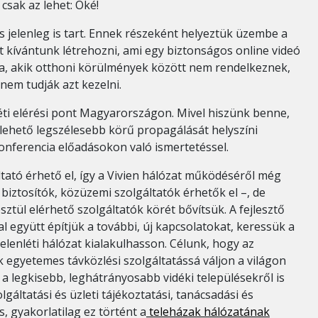
csak az lehet: Oké!
s jelenleg is tart. Ennek részeként helyeztük üzembe a
mot kívántunk létrehozni, ami egy biztonságos online videó
a, akik otthoni körülmények között nem rendelkeznek,
nem tudják azt kezelni.
léti elérési pont Magyarországon. Mivel hiszünk benne,
lehető legszélesebb körű propagálását helyszíni
konferencia előadásokon való ismertetéssel.
tató érhető el, így a Vivien hálózat működéséről még
biztosítók, közüzemi szolgáltatók érhetők el –, de
tül elérhető szolgáltatók körét bővítsük. A fejlesztő
 együtt építjük a további, új kapcsolatokat, keressük a
lenléti hálózat kialakulhasson. Célunk, hogy az
k egyetemes távközlési szolgáltatássá váljon a világon
a legkisebb, leghátrányosabb vidéki településekről is
áltatási és üzleti tájékoztatási, tanácsadási és
, gyakorlatilag ez történt a
teleházak hálózatának