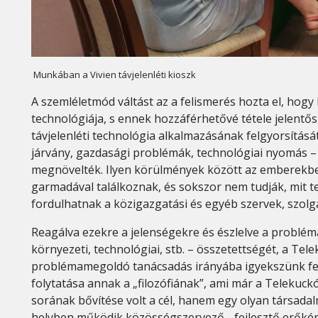
Munkában a Vivien távjelenléti kioszk
A szemléletmód váltást az a felismerés hozta el, hogy l
technológiája, s ennek hozzáférhetővé tétele jelentő
távjelenléti technológia alkalmazásának felgyorsítását
járvány, gazdasági problémák, technológiai nyomás –
megnövelték. Ilyen körülmények között az emberekb
garmadával találkoznak, és sokszor nem tudják, mit te
fordulhatnak a közigazgatási és egyéb szervek, szolg
Reagálva ezekre a jelenségekre és észlelve a problém
környezeti, technológiai, stb. – összetettségét, a Tel
problémamegoldó tanácsadás irányába igyekszünk fej
folytatása annak a „filozófiának”, ami már a Telekuckó
sorának bővítése volt a cél, hanem egy olyan társadal
helyben működik közösségszervező, -fejlesztő erőkén