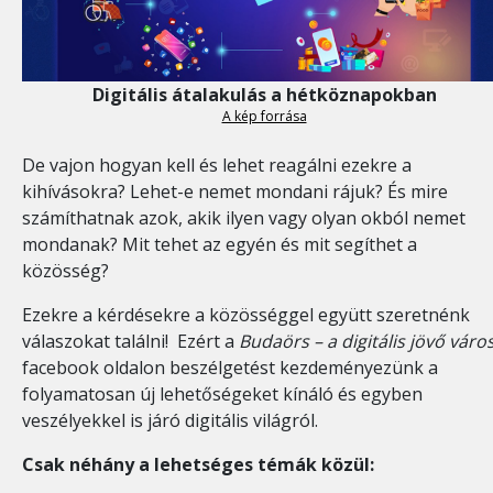
Digitális átalakulás a hétköznapokban
A kép forrása
De vajon hogyan kell és lehet reagálni ezekre a
kihívásokra? Lehet-e nemet mondani rájuk? És mire
számíthatnak azok, akik ilyen vagy olyan okból nemet
mondanak? Mit tehet az egyén és mit segíthet a
közösség?
Ezekre a kérdésekre a közösséggel együtt szeretnénk
válaszokat találni! Ezért a
Budaörs – a digitális jövő váro
facebook oldalon beszélgetést kezdeményezünk a
folyamatosan új lehetőségeket kínáló és egyben
veszélyekkel is járó digitális világról.
Csak néhány a lehetséges témák közül: