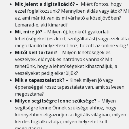
Mit jelent a digitalizáció? –
Miért fontos, hogy
ezzel foglalkozzunk? Mennyiben áldás vagy átok? Mi
az, ami már itt van és mi várható a közeljövőben?
Lemarad-e, aki kimarad?
Mi, mire jó?
– Milyen új, konkrét gyakorlati
lehetőségeket (eszközt, szolgáltatást) vagy ezek álta
megoldandó helyzeteket hoz, hozott az online világ?
Mitől kell tartani?
– Milyen lehetőségek és
veszélyek, előnyök és hátrányok vannak? Mit
tehetünk, hogy a lehetőségeket kihasználjuk, a
veszélyeket pedig elkerüljük?
Mik a tapasztalatok?
– Kinek milyen jó vagy
éppenséggel rossz tapasztalata van, amit szívesen
megosztana?
Milyen segítségre lenne szüksége?
– Milyen
segítségre lenne Önnek szüksége ahhoz, hogy
könnyebben eligazodjon a digitális világban, milyen
kérdés foglalkoztatja, milyen helyzetet kell
megoldania?