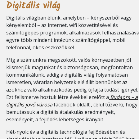
Digitális világ
Digitális világban élünk, amelyben – kényszerből vagy
kényelemből – az internet, wifi közvetítésével és
számítógépes programok, alkalmazások felhasználásáva
egyre több mindent intézünk számítógéppel, mobil
telefonnal, okos eszközökkel.
Míg a számunkra megszokott, valós környezetben jól
kiismerjük magunkat és biztonságosan, megfontoltan
kommunikálunk, addig a digitális világ folyamatosan
ismeretlen, váratlan helyzetek elé állít bennünket az
azokhoz való alkalmazkodás pedig újfajta tudást igényel.
Ezt felismerve hoztuk létre évekkel ezelőtt a
Budaörs – a
digitális jövő városa
facebook oldalt , célul tűzve ki, hogy
bemutassuk a digitális átalakulás eredményeit,
eseményeit, a fejlődés lehetséges irányait.
Hét-nyolc év a digitális technológia fejlődésében és