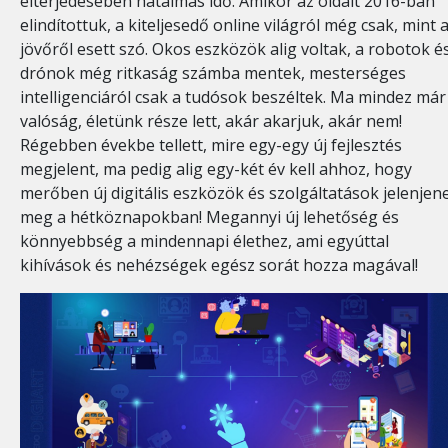
elterjedésében hatalmas idő. Amikor az oldalt 2016-ban
elindítottuk, a kiteljesedő online világról még csak, mint 
jövőről esett szó. Okos eszközök alig voltak, a robotok é
drónok még ritkaság számba mentek, mesterséges
intelligenciáról csak a tudósok beszéltek. Ma mindez már
valóság, életünk része lett, akár akarjuk, akár nem!
Régebben évekbe tellett, mire egy-egy új fejlesztés
megjelent, ma pedig alig egy-két év kell ahhoz, hogy
merőben új digitális eszközök és szolgáltatások jelenjen
meg a hétköznapokban! Megannyi új lehetőség és
könnyebbség a mindennapi élethez, ami egyúttal
kihívások és nehézségek egész sorát hozza magával!