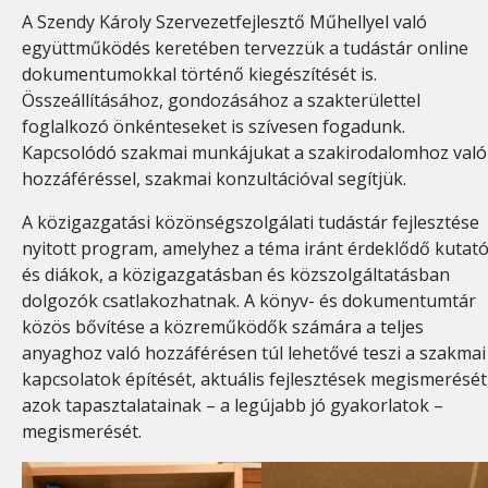
A Szendy Károly Szervezetfejlesztő Műhellyel való
együttműködés keretében tervezzük a tudástár online
dokumentumokkal történő kiegészítését is.
Összeállításához, gondozásához a szakterülettel
foglalkozó önkénteseket is szívesen fogadunk.
Kapcsolódó szakmai munkájukat a szakirodalomhoz való
hozzáféréssel, szakmai konzultációval segítjük.
A közigazgatási közönségszolgálati tudástár fejlesztése
nyitott program, amelyhez a téma iránt érdeklődő kutat
és diákok, a közigazgatásban és közszolgáltatásban
dolgozók csatlakozhatnak. A könyv- és dokumentumtár
közös bővítése a közreműködők számára a teljes
anyaghoz való hozzáférésen túl lehetővé teszi a szakmai
kapcsolatok építését, aktuális fejlesztések megismerését
azok tapasztalatainak – a legújabb jó gyakorlatok –
megismerését.