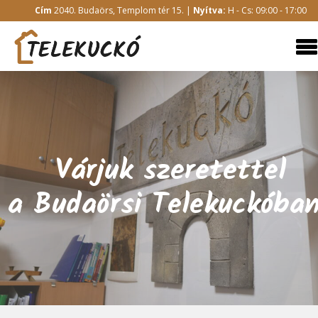
Cím
2040. Budaörs, Templom tér 15. |
Nyítva:
H - Cs: 09:00 - 17:00
Várjuk szeretettel
Várjuk szeretettel
a Budaörsi Telekuckóba
a Budaörsi Telekuckóba