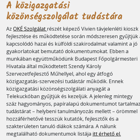
A közigazgatási
közönségszolgálat tudástára
Az
OKÉ Szolgálat
részét képező Vivien távjelenléti kioszk
fejlesztése és működtetése során módszeresen gyűjtjük 
kapcsolódó hazai és külföldi szakirodalmat valamint a jó
gyakorlatokat bemutató dokumentumokat. Ebben a
munkában együttműködünk Budapest Főpolgármesteri
Hivatala által működtetett Szendy Károly
Szervezetfejlesztő Műhellyel, ahol egy átfogó
közigazgatás-szervezési tudástár működik. Ennek
közigazgatási közönségszolgálati anyagát a
Telekuckóban gyűjtjük és kezeljük. A jelenleg mintegy
száz hagyományos, papíralapú dokumentumot tartalma
tudástárat – helybeni tanulmányozás mellett – örömmel
hozzáférhetővé tesszük kutatók, fejlesztők és a
szakterületen tanuló diákok számára. A nálunk
megtalálható dokumentumok listája
itt érhető el.